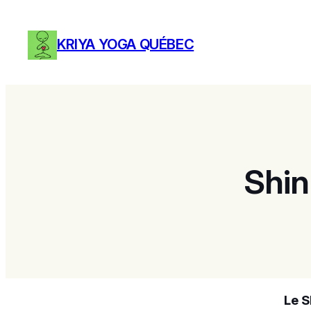
Aller
au
KRIYA YOGA QUÉBEC
contenu
Shin
Le
S